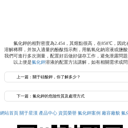
氟化鉀的相對密度為2.454，其熔點很高，在858℃，
溶解稀釋，并加入適量的酚酞指示劑，用氫氧化鈉溶液或鹽酸
我們可進行多次測量，配置好后做好儲存工作，避免泄露問題
以上便是
氟化鉀
溶液的配置方法講解，如有相關需求或問
上一篇：
關于硅酸鉀，你了解多少？
下一篇：
氟化鉀的危險性質及處理方式
網站首頁
關于星漢
產品中心
資質榮譽
氟化鉀案例
廠容廠貌
氟