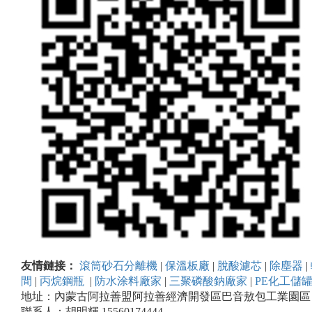
友情鏈接：
滾筒砂石分離機
|
保溫板廠
|
脫酸濾芯
|
除塵器
|
間
|
丙烷鋼瓶
|
防水涂料廠家
|
三聚磷酸鈉廠家
|
PE化工儲
地址：內蒙古阿拉善盟阿拉善經濟開發區巴音敖包工業園區
聯系人：胡明輝 15560174444